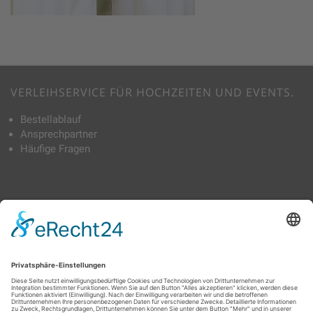
VERLEIHSERVICE FÜR HOCHZEITEN UND EVENTS.
Bestellablauf
Ansprechpartner
Häufige Fragen
TAGS
Bierbankhussen
Tischdecken
Schleifen & Tischbänder
Skirting
Stehtischhussen
Stoffservietten
Stuhlhussen
TRAUMHAFT VERLEIH