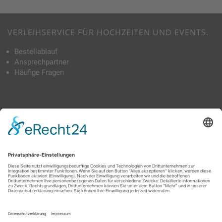
VERLEIHSERVICE FÜR HOCHZEITEN UND EVENTS.
Bestellablauf
Ansprechpartner
Häufige Fragen
TAGS
Bierbankhussen
Tischdecken
Schleifen & Tischbänder
Skirting
Stehtischhussen
Stoffservietten
Stuhlhussen
TRAUMHAFT VERLEIH
D-76532 Baden-Baden
info@traumhaft-hussenverleih.de