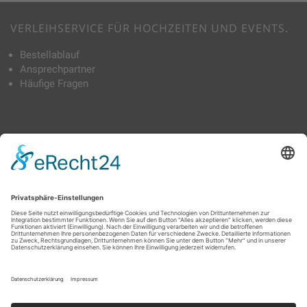
VERLEIHSERVICE FÜR HOCHZEITEN UND EVENTS.
Bestellablauf
Ansprechpartner
Häufige Fragen
TAGS
Bierbankhussen
Tischdecken
Schleifen & Tischbänder
Skirting
Stehtischhussen
Stoffservietten
Stuhlhussen
TRAUMHAFT VERLEIH
D-76532 Baden-Baden
info@traumhaft-hussenverleih.de