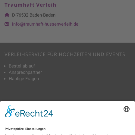
Traumhaft Verleih
D-76532 Baden-Baden
info@traumhaft-hussenverleih.de
VERLEIHSERVICE FÜR HOCHZEITEN UND EVENTS.
Bestellablauf
Ansprechpartner
Häufige Fragen
TAGS
Bierbankhussen
Tischdecken
Schleifen & Tischbänder
Skirting
Stehtischhussen
Stoffservietten
Stuhlhussen